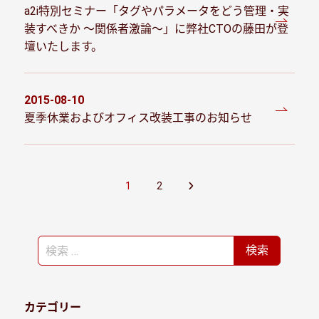
投稿日
a2i特別セミナー「タグやパラメータをどう管理・実
装すべきか ～関係者激論～」に弊社CTOの藤田が登
壇いたします。
2015-08-10
投稿日
夏季休業およびオフィス改装工事のお知らせ
投
1
2
稿
の
ペ
検
検索
ー
索
ジ
送
り
カテゴリー