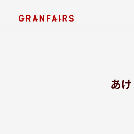
メ
イ
ン
コ
ン
テ
ン
ツ
へ
移
動
あけ