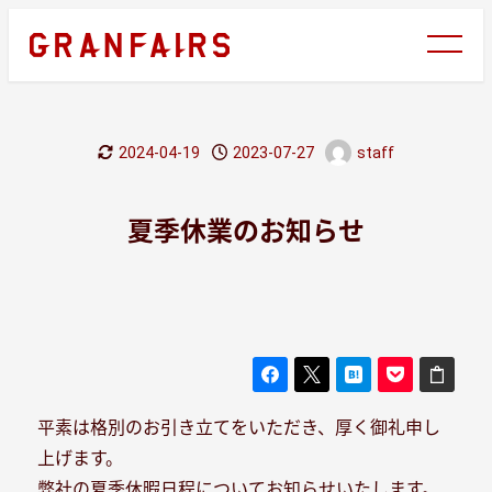
メ
イ
ン
コ
ン
2024-04-19
2023-07-27
staff
テ
更新日
投稿日
著
ン
者
ツ
夏季休業のお知らせ
へ
移
動
平素は格別のお引き立てをいただき、厚く御礼申し
上げます。
弊社の夏季休暇日程についてお知らせいたします。