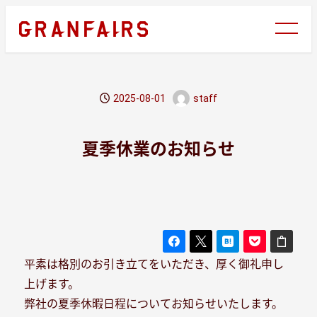
メ
イ
ン
コ
ン
2025-08-01
staff
テ
投稿日
著
ン
者
ツ
夏季休業のお知らせ
へ
移
動
平素は格別のお引き立てをいただき、厚く御礼申し
上げます。
弊社の夏季休暇日程についてお知らせいたします。