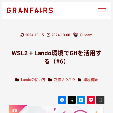
メ
イ
ン
コ
ン
2024-10-15
2024-10-08
Quidam
テ
更新日
投稿日
著
ン
者
ツ
WSL2 + Lando環境でGitを活用す
へ
る（#6）
移
動
Blogのカテゴリ
Blogのカテゴリ
Blogのカテゴリ
Landoの使い方
制作ノウハウ
環境構築