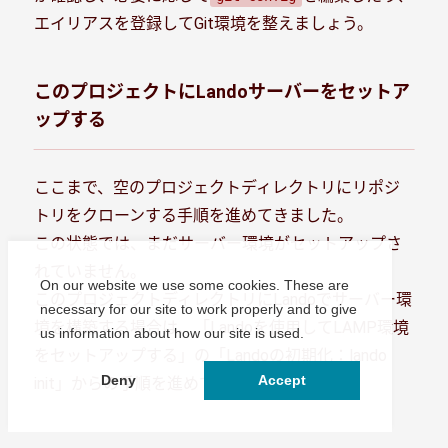
エイリアスを登録してGit環境を整えましょう。
このプロジェクトにLandoサーバーをセットア
ップする
ここまで、空のプロジェクトディレクトリにリポジ
トリをクローンする手順を進めてきました。
この状態では、まだサーバー環境がセットアップさ
れていません。
On our website we use some cookies. These are
このプロジェクトディレクトリにLandoでサーバー環
necessary for our site to work properly and to give
境を構築する場合は、「Landoを使用してLAMP環境
us information about how our site is used.
をセットアップする」の「Landoの初期化：lando
Deny
Accept
init」からの手順を進めてください。